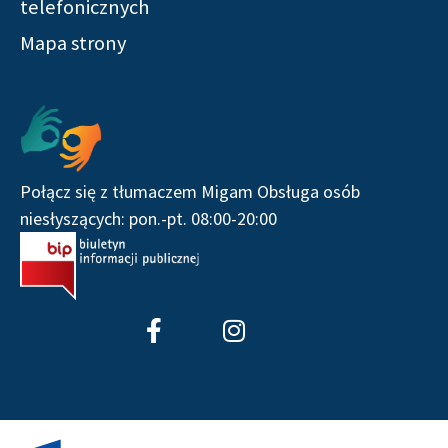
telefonicznych
Mapa strony
Połącz się z tłumaczem Migam Obsługa osób
niesłyszących: pon.-pt. 08:00-20:00
F
I
a
n
c
s
e
t
b
a
o
g