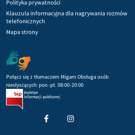
Polityka prywatności
Klauzula informacyjna dla nagrywania rozmów
telefonicznych
Mapa strony
Połącz się z tłumaczem Migam Obsługa osób
niesłyszących: pon.-pt. 08:00-20:00
F
I
a
n
c
s