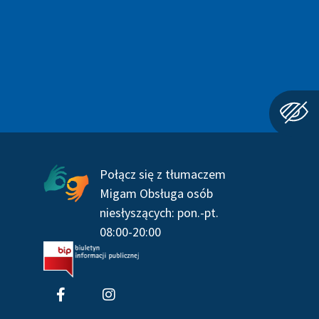
Połącz się z tłumaczem
Migam Obsługa osób
niesłyszących: pon.-pt.
08:00-20:00
F
I
a
n
c
s