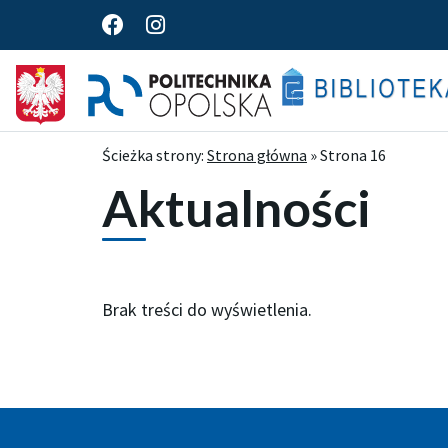
F
I
a
n
c
s
e
t
b
a
o
g
o
r
Ścieżka strony:
Strona główna
»
Strona 16
k
a
Aktualności
m
Brak treści do wyświetlenia.