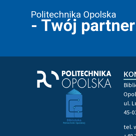
Politechnika Opolska
- Twój partne
KO
Bibl
Opol
ul. 
45-0
tel.