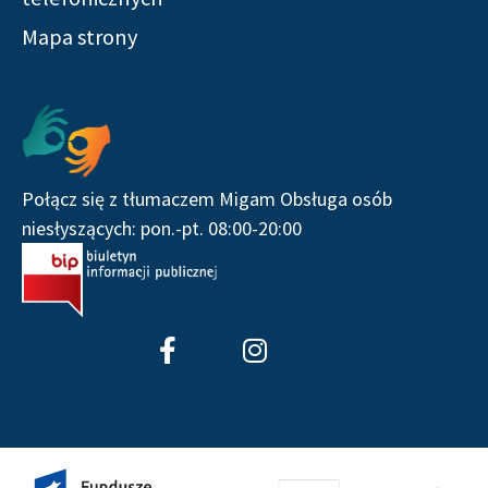
Mapa strony
Połącz się z tłumaczem Migam Obsługa osób
niesłyszących: pon.-pt. 08:00-20:00
F
I
a
n
c
s
e
t
b
a
o
g